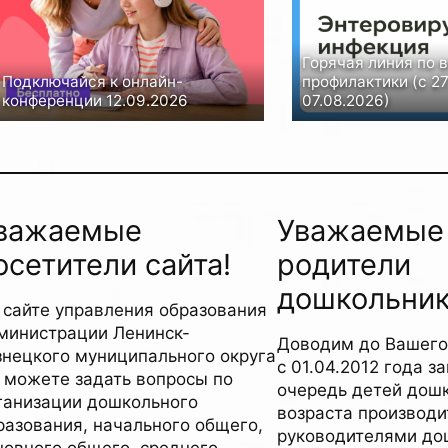
Горячая линия по 
Подключайся к онлайн-
профилактики (с 27
конференции 12.09.2026
07.08.2026)
важаемые
Уважаемые
осетители сайта!
родители
дошкольник
 сайте управления образования
министрации Ленинск-
Доводим до Вашего 
знецкого муниципального округа
с 01.04.2012 года з
 можете задать вопросы по
очередь детей дош
ганизации дошкольного
возраста производи
разования, начального общего,
руководителями до
новного общего, среднего