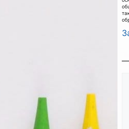
об
та
об
З