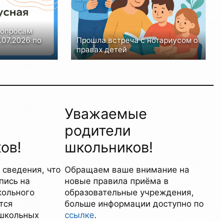
вопросам
.07.2026 по
Прошла встреча с нотариусом о
правах детей
Уважаемые
родители
ов!
школьников!
сведения, что
Обращаем ваше внимание на
апись на
новые правила приёма в
кольного
образовательные учреждения,
тся
больше информации доступно по
школьных
ссылке
.