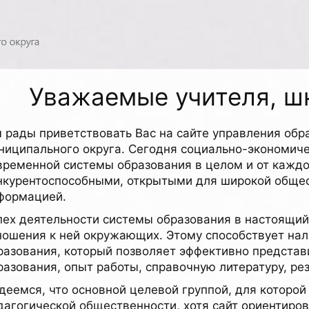
Уважаемые учителя, шк
 рады приветствовать Вас на сайте управления обр
ниципального округа. Сегодня социально-экономиче
временной системы образования в целом и от каждо
нкурентоспособными, открытыми для широкой общес
формацией.
пех деятельности системы образования в настоящий
ношения к ней окружающих. Этому способствует нал
разования, который позволяет эффективно представи
разования, опыт работы, справочную литературу, ре
деемся, что основной целевой группой, для которой
дагогической общественности, хотя сайт ориентиров