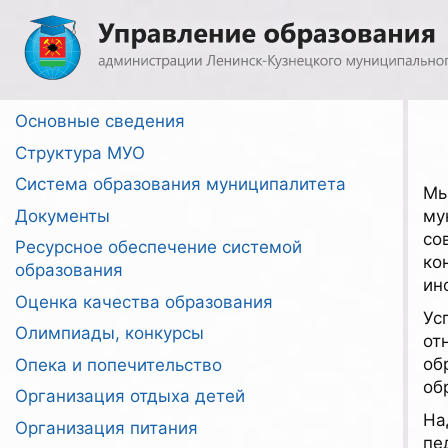
Перейти
к
содержимому
Основные сведения
Структура МУО
Система образования муниципалитета
Мы
Документы
му
со
Ресурсное обеспечение системой
ко
образования
ин
Оценка качества образования
Ус
Олимпиады, конкурсы
от
об
Опека и попечительство
об
Организация отдыха детей
На
Организация питания
пе