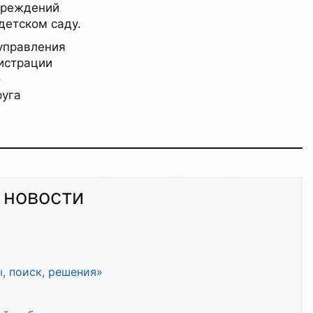
чреждений
детском саду.
управления
истрации
о
руга
 новости
ы, поиск, решения»