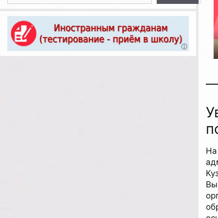
У
п
На
ад
Ку
Вы
ор
об
ос